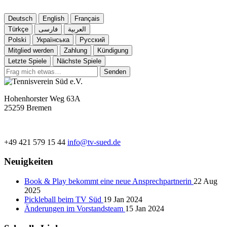
Deutsch
English
Français
Türkçe
فارسی
العربية
Polski
Українська
Русский
Mitglied werden
Zahlung
Kündigung
Letzte Spiele
Nächste Spiele
Senden
Hohenhorster Weg 63A
25259 Bremen
+49 421 579 15 44
info@tv-sued.de
Neuigkeiten
Book & Play bekommt eine neue Ansprechpartnerin
22 Aug
2025
Pickleball beim TV Süd
19 Jan 2024
Änderungen im Vorstandsteam
15 Jan 2024