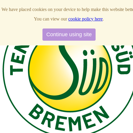
We have placed cookies on your device to help make this website bette
We have placed cookies on your device to help make this website bette
You can view our
You can view our
cookie policy here
cookie policy here
.
.
Continue using site
Continue using site